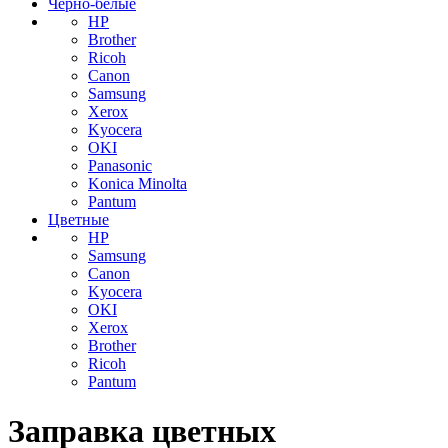
Черно-белые
HP
Brother
Ricoh
Canon
Samsung
Xerox
Kyocera
OKI
Panasonic
Konica Minolta
Pantum
Цветные
HP
Samsung
Canon
Kyocera
OKI
Xerox
Brother
Ricoh
Pantum
Заправка цветных