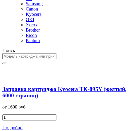
Samsung
Canon
Kyocera
OKI
Xerox
Brother
Ricoh
Pantum
Поиск
Заправка картриджа Kyocera TK-895Y (желтый,
6000 страниц)
от 1600 руб.
Подробно