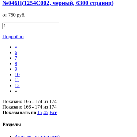
№046H(1254C002, черный, 6300 страниц)
от 750 руб.
Подробно
«
6
7
8
9
10
11
12
»
Показано 166 - 174 из 174
Показано 166 - 174 из 174
Показывать по
15
45
Все
Разделы
Заправка картриджей