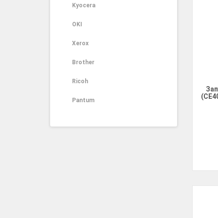
Kyocera
OKI
Xerox
Brother
Ricoh
Зап
(CE4
Pantum