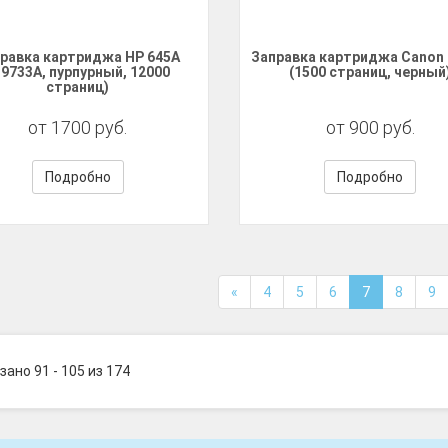
равка картриджа HP 645A
Заправка картриджа Canon
C9733A, пурпурный, 12000
(1500 страниц, черный
страниц)
от 1700 руб.
от 900 руб.
Подробно
Подробно
«
4
5
6
7
8
9
зано 91 - 105 из 174