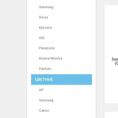
Samsung
Xerox
Kyocera
OKI
Panasonic
Konica Minolta
Зап
(
Pantum
ЦВЕТНЫЕ
HP
Samsung
Canon