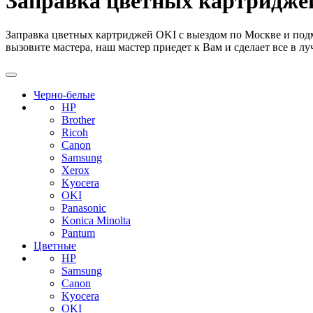
Заправка цветных картридже
Заправка цветных картриджей OKI с выездом по Москве и подмо
вызовите мастера, наш мастер приедет к Вам и сделает все в л
Черно-белые
HP
Brother
Ricoh
Canon
Samsung
Xerox
Kyocera
OKI
Panasonic
Konica Minolta
Pantum
Цветные
HP
Samsung
Canon
Kyocera
OKI