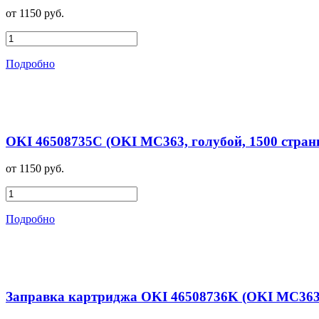
от 1150 руб.
Подробно
OKI 46508735C (OKI MC363, голубой, 1500 стран
от 1150 руб.
Подробно
Заправка картриджа OKI 46508736K (OKI MC363,