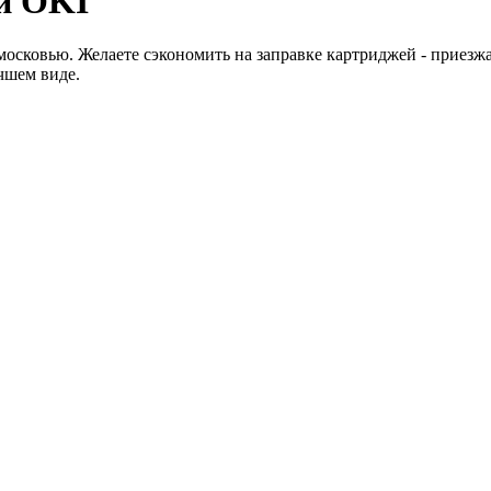
й OKI
сковью. Желаете сэкономить на заправке картриджей - приезжай
учшем виде.