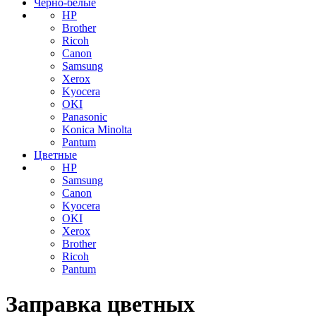
Черно-белые
HP
Brother
Ricoh
Canon
Samsung
Xerox
Kyocera
OKI
Panasonic
Konica Minolta
Pantum
Цветные
HP
Samsung
Canon
Kyocera
OKI
Xerox
Brother
Ricoh
Pantum
Заправка цветных