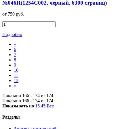
№046H(1254C002, черный, 6300 страниц)
от 750 руб.
Подробно
«
6
7
8
9
10
11
12
»
Показано 166 - 174 из 174
Показано 166 - 174 из 174
Показывать по
15
45
Все
Разделы
Заправка картриджей