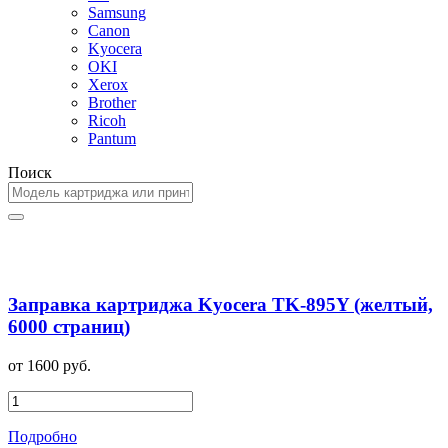
Samsung
Canon
Kyocera
OKI
Xerox
Brother
Ricoh
Pantum
Поиск
Заправка картриджа Kyocera TK-895Y (желтый,
6000 страниц)
от 1600 руб.
Подробно