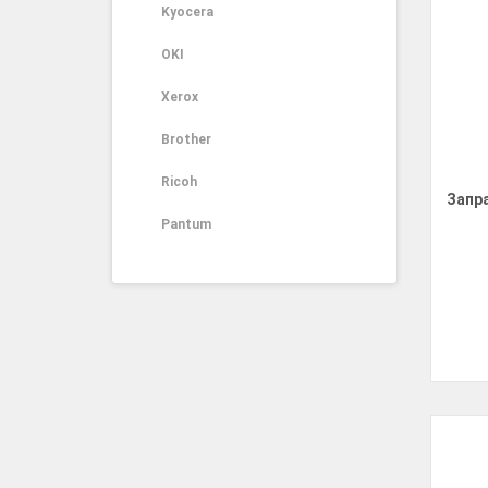
Kyocera
OKI
Xerox
Brother
Ricoh
Запр
Pantum