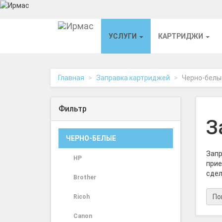
На
УСЛУГИ
КАРТРИДЖИ
главную
Главная
Заправка картриджей
Черно-белы
Фильтр
З
ЧЕРНО-БЕЛЫЕ
Запр
HP
прие
сдел
Brother
По
Ricoh
Canon