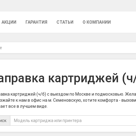
АКЦИИ
ГАРАНТИЯ
СТАТЬИ
О КОМПАНИИ
е
аправка картриджей (ч
авка картриджей (ч/б) с выездом по Москве и подмосковью. Жела
зжайте к нам в офис на м. Семеновскую, хотите комфорта - вызови
ает все в лучшем виде.
иск