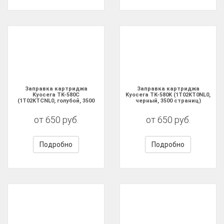
Заправка картриджа
Заправка картриджа
Kyocera TK-580C
Kyocera TK-580K (1T02KT0NL0,
(1T02KTCNL0, голубой, 3500
черный, 3500 страниц)
страниц)
от 650 руб.
от 650 руб.
Подробно
Подробно