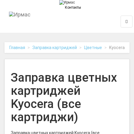
Контакты
На
Нави
главную
Главная
Заправка картриджей
Цветные
Kyocera
Заправка цветных
картриджей
Kyocera (все
картриджи)
Заправка цветных картриджей Kyocera (все