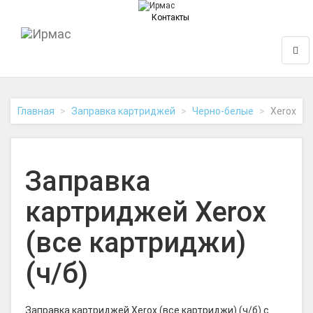
Контакты
На
Нави
главную
Главная
Заправка картриджей
Черно-белые
Xerox
Заправка
картриджей Xerox
(все картриджи)
(ч/б)
Заправка картриджей Xerox (все картриджи) (ч/б) с