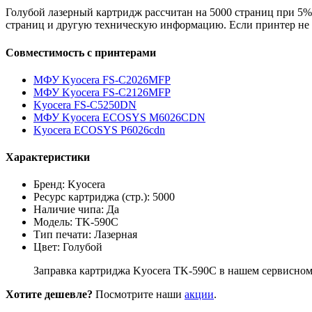
Голубой лазерный картридж рассчитан на 5000 страниц при 5%
страниц и другую техническую информацию. Если принтер не 
Совместимость с принтерами
МФУ Kyocera FS-C2026MFP
МФУ Kyocera FS-C2126MFP
Kyocera FS-C5250DN
МФУ Kyocera ECOSYS M6026CDN
Kyocera ECOSYS P6026cdn
Характеристики
Бренд: Kyocera
Ресурс картриджа (стр.): 5000
Наличие чипа: Да
Модель: TK-590C
Тип печати: Лазерная
Цвет: Голубой
Заправка картриджа Kyocera TK-590C в нашем сервисном 
Хотите дешевле?
Посмотрите наши
акции
.