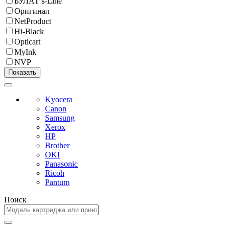
БУЛАТ s-Line
Оригинал
NetProduct
Hi-Black
Opticart
MyInk
NVP
Kyocera
Canon
Samsung
Xerox
HP
Brother
OKI
Panasonic
Ricoh
Pantum
Поиск