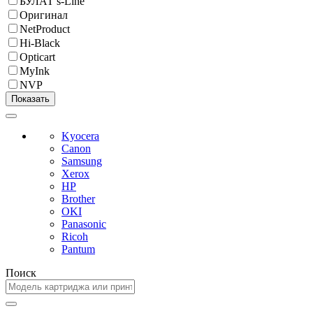
БУЛАТ s-Line
Оригинал
NetProduct
Hi-Black
Opticart
MyInk
NVP
Kyocera
Canon
Samsung
Xerox
HP
Brother
OKI
Panasonic
Ricoh
Pantum
Поиск