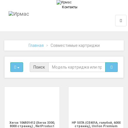
Контакты
На
Нави
главную
Главная
Совместимые картриджи
Поиск
Xerox 106R01412 (Xerox 3300,
HP 507A (CE401A, голубой, 6000
8000 страниц) , NetProduct
страниц), Uniton Premium