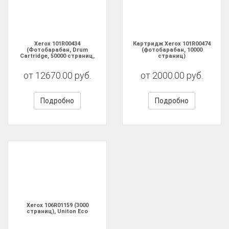
Xerox 101R00434
Картридж Xerox 101R00474
(Фотобарабан, Drum
(фотобарабан, 10000
Cartridge, 50000 страниц,
страниц)
5222), Оригинал
от 12670.00 руб.
от 2000.00 руб.
Подробно
Подробно
Xerox 106R01159 (3000
страниц), Uniton Eco