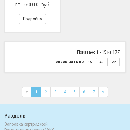
от 1600.00 руб.
Подробно
Показано 1 - 15 из 177
Показывать по
15
45
Все
«
1
2
3
4
5
6
7
»
Разделы
Заправка картриджей
Ремонт принтеров и МФУ