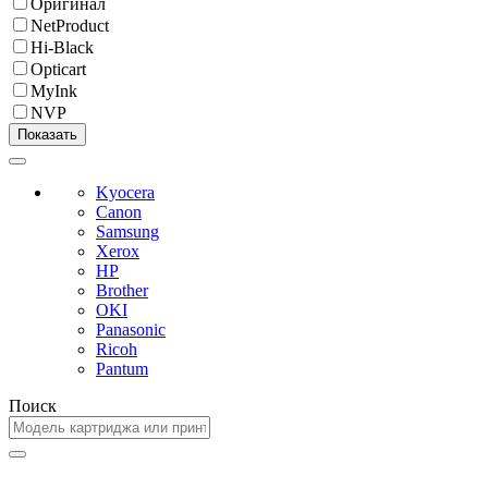
Оригинал
NetProduct
Hi-Black
Opticart
MyInk
NVP
Kyocera
Canon
Samsung
Xerox
HP
Brother
OKI
Panasonic
Ricoh
Pantum
Поиск