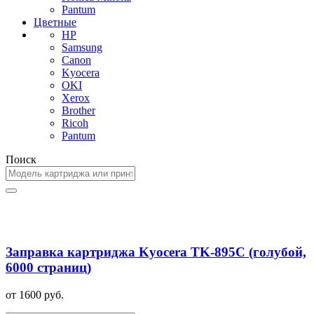
Pantum
Цветные
HP
Samsung
Canon
Kyocera
OKI
Xerox
Brother
Ricoh
Pantum
Поиск
Заправка картриджа Kyocera TK-895C (голубой,
6000 страниц)
от 1600 руб.