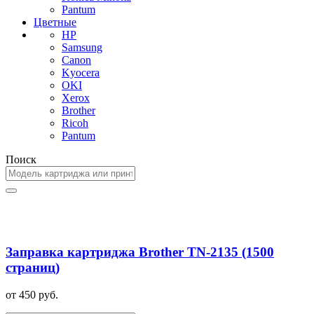
Pantum
Цветные
HP
Samsung
Canon
Kyocera
OKI
Xerox
Brother
Ricoh
Pantum
Поиск
Заправка картриджа Brother TN-2135 (1500
страниц)
от 450 руб.