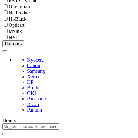
БУЛАТ s-Line
Оригинал
NetProduct
Hi-Black
Opticart
MyInk
NVP
Kyocera
Canon
Samsung
Xerox
HP
Brother
OKI
Panasonic
Ricoh
Pantum
Поиск