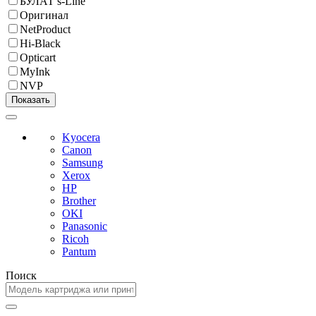
БУЛАТ s-Line
Оригинал
NetProduct
Hi-Black
Opticart
MyInk
NVP
Kyocera
Canon
Samsung
Xerox
HP
Brother
OKI
Panasonic
Ricoh
Pantum
Поиск