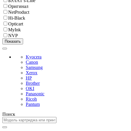
БУЛАТ s-Line
Оригинал
NetProduct
Hi-Black
Opticart
MyInk
NVP
Kyocera
Canon
Samsung
Xerox
HP
Brother
OKI
Panasonic
Ricoh
Pantum
Поиск