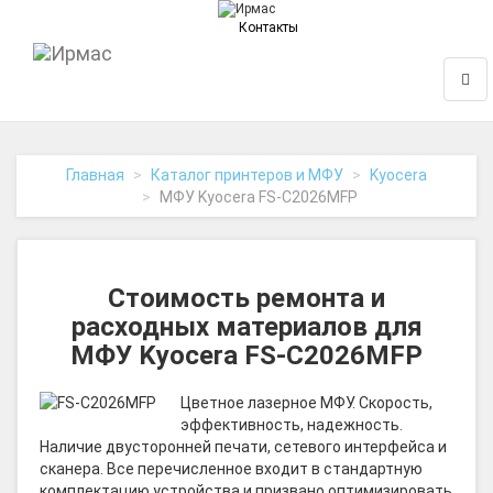
Контакты
На
Нави
главную
Главная
Каталог принтеров и МФУ
Kyocera
МФУ Kyocera FS-C2026MFP
Стоимость ремонта и
расходных материалов для
МФУ Kyocera FS-C2026MFP
Цветное лазерное МФУ. Скорость,
эффективность, надежность.
Наличие двусторонней печати, сетевого интерфейса и
сканера. Все перечисленное входит в стандартную
комплектацию устройства и призвано оптимизировать