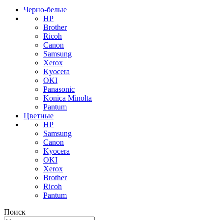
Черно-белые
HP
Brother
Ricoh
Canon
Samsung
Xerox
Kyocera
OKI
Panasonic
Konica Minolta
Pantum
Цветные
HP
Samsung
Canon
Kyocera
OKI
Xerox
Brother
Ricoh
Pantum
Поиск