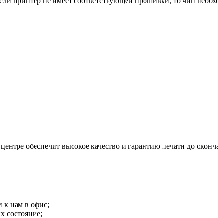
ли принтер не имеет соответствующей прошивки, то чип необхо
центре обеспечит высокое качество и гарантию печати до оконча
;
 к нам в офис;
х состояние;