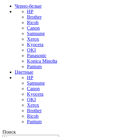
Черно-белые
HP
Brother
Ricoh
Canon
Samsung
Xerox
Kyocera
OKI
Panasonic
Konica Minolta
Pantum
Цветные
HP
Samsung
Canon
Kyocera
OKI
Xerox
Brother
Ricoh
Pantum
Поиск