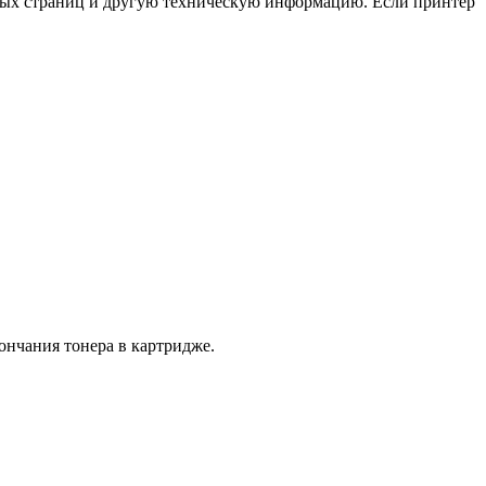
нных страниц и другую техническую информацию. Если принтер
ончания тонера в картридже.