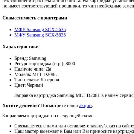
5% заполнении распечатанного листа. На картридже установл
не имеет соответствующей прошивки, то чип необходимо замен
Совместимость с принтерами
МФУ Samsung SCX-5635
МФУ Samsung SCX-5835
Характеристики
Бренд: Samsung
Ресурс картриджа (стр.): 8000
Наличие чипа: Да
Модель: MLT-D208L
Тип печати: Лазерная
Цвет: Черный
Заправка картриджа Samsung MLT-D208L в нашем сервисно
Хотите дешевле?
Посмотрите наши
акции
.
Заправляем картриджи по следующей схеме:
Связываетесь с нами или оставляете заявку/заказ на сайте
Наш мастер выезжает к Вам или Вы приносите картриджи