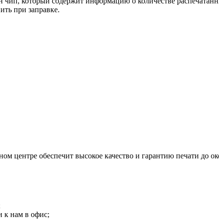
ен чип, который содержит информацию о количестве распечата
ить при заправке.
м центре обеспечит высокое качество и гарантию печати до ок
;
 к нам в офис;