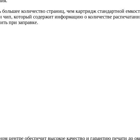
ния.
ь большее количество страниц, чем картридж стандартной емкос
ен чип, который содержит информацию о количестве распечата
ить при заправке.
м центре обеспечит высокое качество и гарантию печати до ок