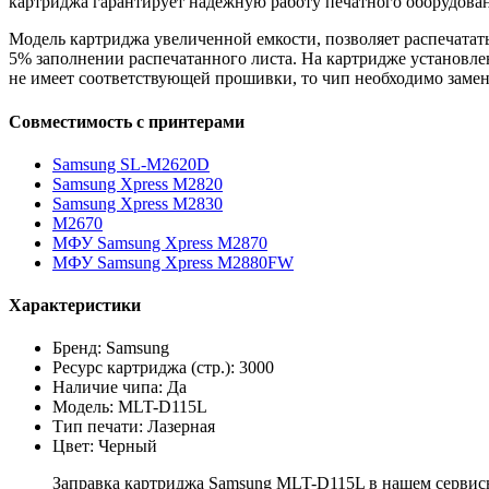
картриджа гарантирует надежную работу печатного оборудова
Модель картриджа увеличенной емкости, позволяет распечатат
5% заполнении распечатанного листа. На картридже установл
не имеет соответствующей прошивки, то чип необходимо замен
Совместимость с принтерами
Samsung SL-M2620D
Samsung Xpress M2820
Samsung Xpress M2830
M2670
МФУ Samsung Xpress M2870
МФУ Samsung Xpress M2880FW
Характеристики
Бренд: Samsung
Ресурс картриджа (стр.): 3000
Наличие чипа: Да
Модель: MLT-D115L
Тип печати: Лазерная
Цвет: Черный
Заправка картриджа Samsung MLT-D115L в нашем сервисно