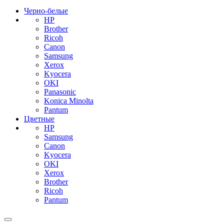
Черно-белые
HP
Brother
Ricoh
Canon
Samsung
Xerox
Kyocera
OKI
Panasonic
Konica Minolta
Pantum
Цветные
HP
Samsung
Canon
Kyocera
OKI
Xerox
Brother
Ricoh
Pantum