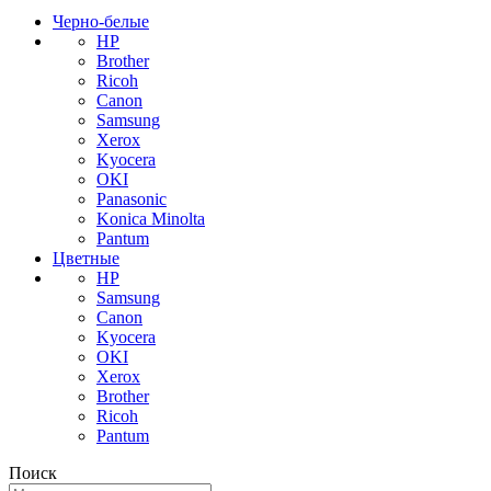
Черно-белые
HP
Brother
Ricoh
Canon
Samsung
Xerox
Kyocera
OKI
Panasonic
Konica Minolta
Pantum
Цветные
HP
Samsung
Canon
Kyocera
OKI
Xerox
Brother
Ricoh
Pantum
Поиск