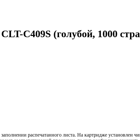
CLT-C409S (голубой, 1000 стр
 заполнении распечатанного листа. На картридже установлен ч