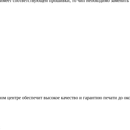
имеет соответствующей прошивки, то чип необходимо заменить 
м центре обеспечит высокое качество и гарантию печати до око
;