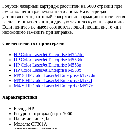
Голубой лазерный картридж рассчитан на 5000 страниц при
5% заполнении распечатанного листа. На картридже
установлен чип, который содержит информацию о количестве
распечатанных страниц и другую техническую информацию.
Если принтер не имеет соответствующей прошивки, то чип
необходимо заменить при заправке.
Совместимость с принтерами
HP Color LaserJet Enterprise M552dn
HP Color LaserJet Enterprise M553dn
HP Color LaserJet Enterprise M553n
HP Color LaserJet Enterprise M553x
МФУ HP Color LaserJet Enterprise M577dn
МФУ HP Color LaserJet Enterprise M577f
МФУ HP Color LaserJet Enterprise M577c
Характеристики
Бренд: HP
Ресурс картриджа (стр.): 5000
Наличие чипа: Да
Модель: CF361A