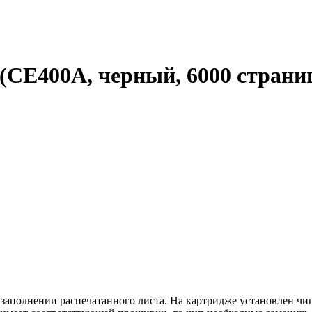
(CE400A, черный, 6000 страни
 заполнении распечатанного листа. На картридже установлен ч