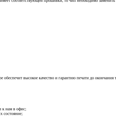
имеет соответствующей прошивки, то чип необходимо заменить 
 обеспечит высокое качество и гарантию печати до окончания т
;
 к нам в офис;
х состояние;