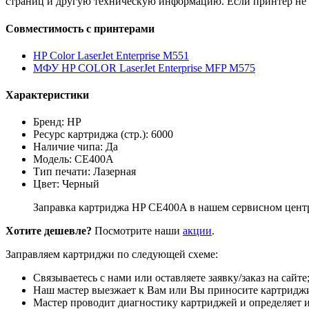
страниц и другую техническую информацию. Если принтер не 
Совместимость с принтерами
HP Color LaserJet Enterprise M551
МФУ HP COLOR LaserJet Enterprise MFP M575
Характеристики
Бренд: HP
Ресурс картриджа (стр.): 6000
Наличие чипа: Да
Модель: CE400A
Тип печати: Лазерная
Цвет: Черный
Заправка картриджа HP CE400A в нашем сервисном центре
Хотите дешевле?
Посмотрите наши
акции
.
Заправляем картриджи по следующей схеме:
Связываетесь с нами или оставляете заявку/заказ на сайте
Наш мастер выезжает к Вам или Вы приносите картриджи
Мастер проводит диагностику картриджей и определяет и