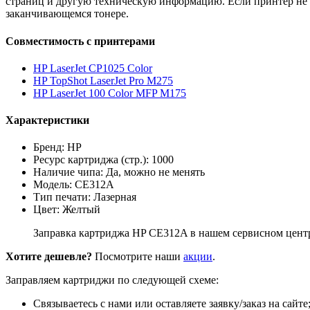
страниц и другую техническую информацию. Если принтер не и
заканчивающемся тонере.
Совместимость с принтерами
HP LaserJet CP1025 Color
HP TopShot LaserJet Pro M275
HP LaserJet 100 Color MFP M175
Характеристики
Бренд: HP
Ресурс картриджа (стр.): 1000
Наличие чипа: Да, можно не менять
Модель: CE312A
Тип печати: Лазерная
Цвет: Желтый
Заправка картриджа HP CE312A в нашем сервисном центре
Хотите дешевле?
Посмотрите наши
акции
.
Заправляем картриджи по следующей схеме:
Связываетесь с нами или оставляете заявку/заказ на сайте