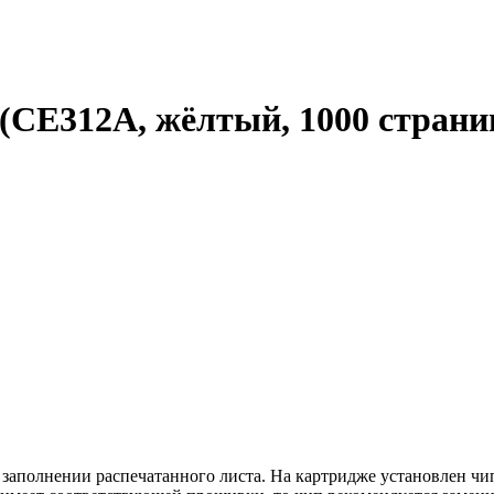
(CE312A, жёлтый, 1000 страни
 заполнении распечатанного листа. На картридже установлен ч