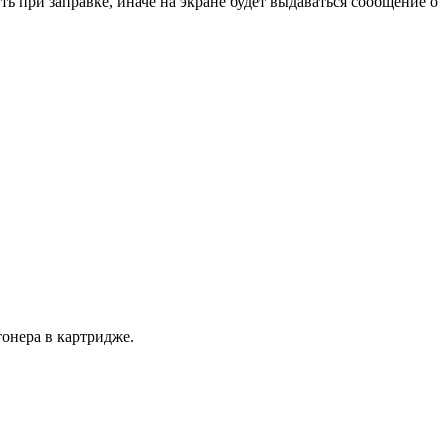
 при заправке, иначе на экране будет выдаваться сообщение о
онера в картридже.