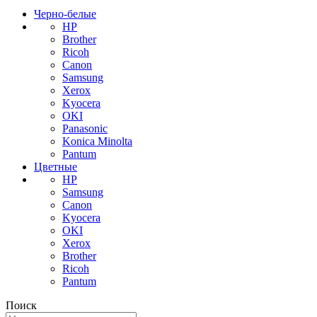
Черно-белые
HP
Brother
Ricoh
Canon
Samsung
Xerox
Kyocera
OKI
Panasonic
Konica Minolta
Pantum
Цветные
HP
Samsung
Canon
Kyocera
OKI
Xerox
Brother
Ricoh
Pantum
Поиск