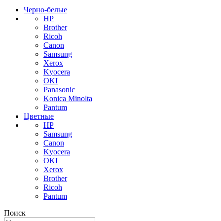
Черно-белые
HP
Brother
Ricoh
Canon
Samsung
Xerox
Kyocera
OKI
Panasonic
Konica Minolta
Pantum
Цветные
HP
Samsung
Canon
Kyocera
OKI
Xerox
Brother
Ricoh
Pantum
Поиск