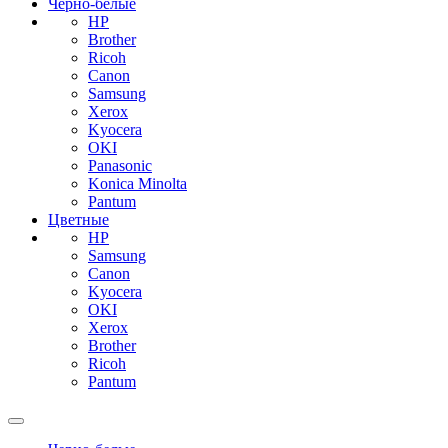
Черно-белые
HP
Brother
Ricoh
Canon
Samsung
Xerox
Kyocera
OKI
Panasonic
Konica Minolta
Pantum
Цветные
HP
Samsung
Canon
Kyocera
OKI
Xerox
Brother
Ricoh
Pantum