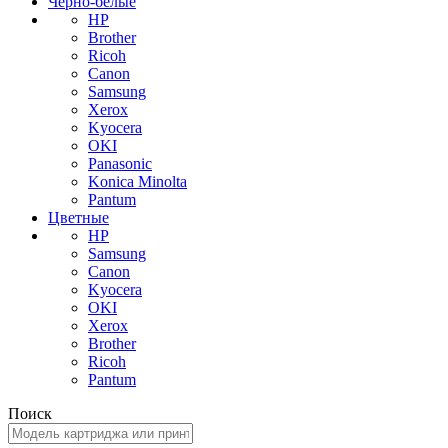
Черно-белые
HP
Brother
Ricoh
Canon
Samsung
Xerox
Kyocera
OKI
Panasonic
Konica Minolta
Pantum
Цветные
HP
Samsung
Canon
Kyocera
OKI
Xerox
Brother
Ricoh
Pantum
Поиск