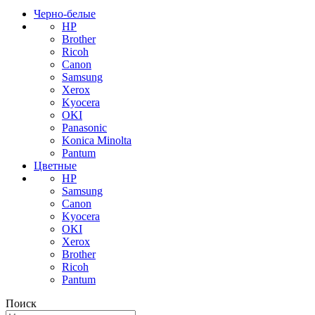
Черно-белые
HP
Brother
Ricoh
Canon
Samsung
Xerox
Kyocera
OKI
Panasonic
Konica Minolta
Pantum
Цветные
HP
Samsung
Canon
Kyocera
OKI
Xerox
Brother
Ricoh
Pantum
Поиск