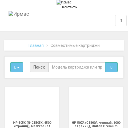
Контакты
На
Нави
главную
Главная
Совместимые картриджи
Поиск
HP 505X (N-CE505X, 6500
HP 507A (CE400A, черный, 6000
страниц), NetProduct
страниц), Uniton Premium