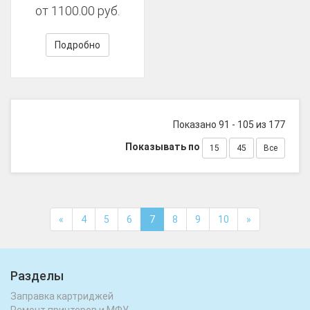
от 1100.00 руб.
Подробно
Показано 91 - 105 из 177
Показывать по
15
45
Все
«
4
5
6
7
8
9
10
»
Разделы
Заправка картриджей
Ремонт принтеров и МФУ