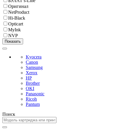
БУЛАТ s-Line
Оригинал
NetProduct
Hi-Black
Opticart
MyInk
NVP
Kyocera
Canon
Samsung
Xerox
HP
Brother
OKI
Panasonic
Ricoh
Pantum
Поиск