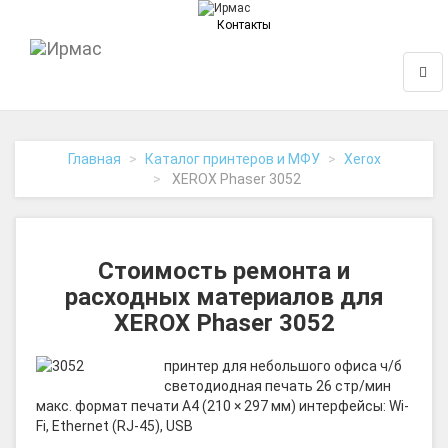
Контакты
На
Нави
главную
Главная
Каталог принтеров и МФУ
Xerox
XEROX Phaser 3052
Стоимость ремонта и
расходных материалов для
XEROX Phaser 3052
принтер для небольшого офиса ч/б
светодиодная печать 26 стр/мин
макс. формат печати A4 (210 × 297 мм) интерфейсы: Wi-
Fi, Ethernet (RJ-45), USB