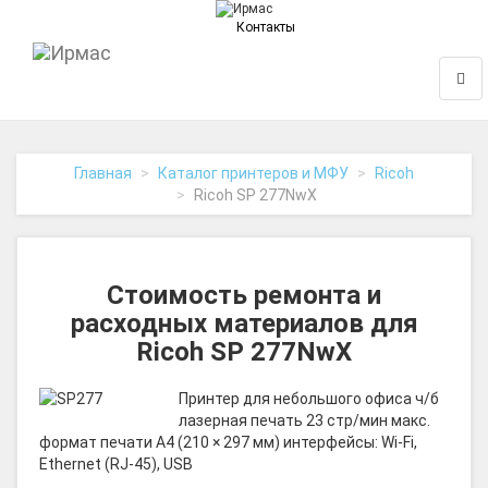
Контакты
На
Нави
главную
Главная
Каталог принтеров и МФУ
Ricoh
Ricoh SP 277NwX
Стоимость ремонта и
расходных материалов для
Ricoh SP 277NwX
Принтер для небольшого офиса ч/б
лазерная печать 23 стр/мин макс.
формат печати A4 (210 × 297 мм) интерфейсы: Wi-Fi,
Ethernet (RJ-45), USB