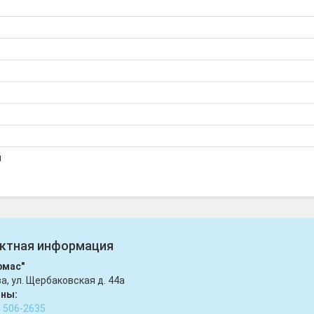
я
ктная информация
рмас"
ва, ул. Щербаковская д. 44а
ны:
) 506-2635