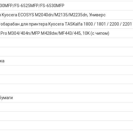
6030MFP/FS-6525MFP/FS-6530MFP
я Kyocera ECOSYS M2040dn/M2135/M2235dn, Универс
барабан для принтера Kyocera TASKalfa 1800 / 1801 / 2200 / 2201
 Pro M304/404n/MFP M428dw/MF443/445, 10K (с чипом)
ка
бумаги