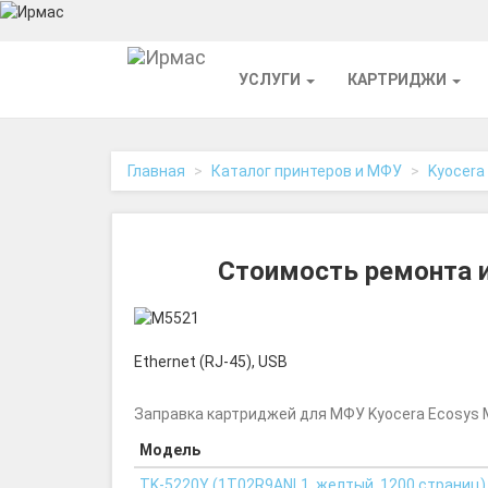
На
УСЛУГИ
КАРТРИДЖИ
главную
Главная
Каталог принтеров и МФУ
Kyocera
Стоимость ремонта 
Ethernet (RJ-45), USB
Заправка картриджей для МФУ Kyocera Ecosys 
Модель
TK-5220Y (1T02R9ANL1, желтый, 1200 страниц)