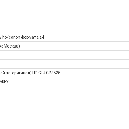
у hp/canon формата а4
рк Москва)
ой пл. оригинал) HP CLJ CP3525
 МФУ