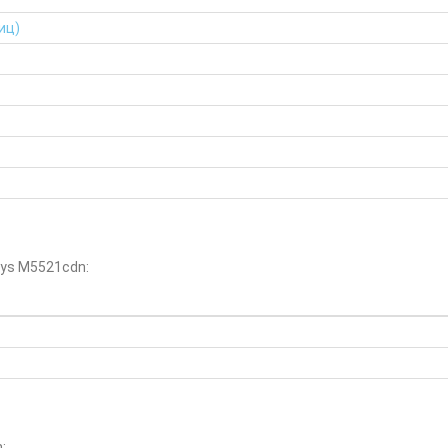
иц)
ys M5521cdn:
: