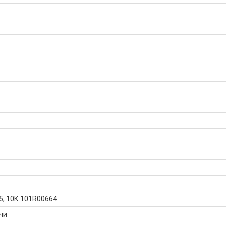
, 10К 101R00664
чи