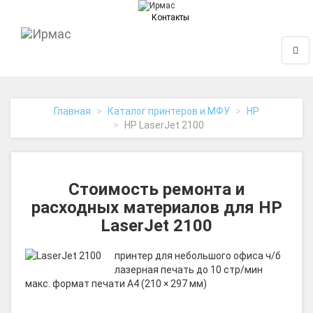
Контакты
На
Нави
главную
Главная
Каталог принтеров и МФУ
HP
HP LaserJet 2100
Стоимость ремонта и
расходных материалов для HP
LaserJet 2100
принтер для небольшого офиса ч/б
лазерная печать до 10 стр/мин
макс. формат печати A4 (210 × 297 мм)